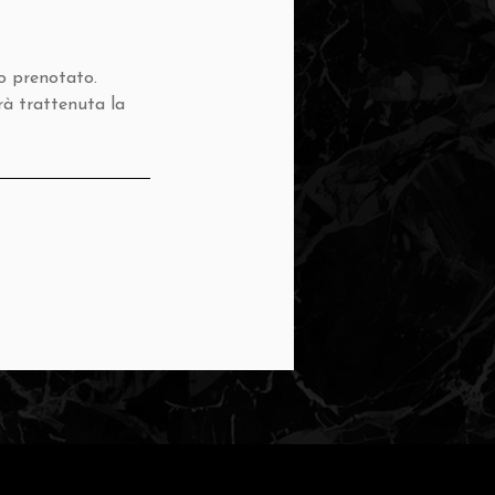
io prenotato.
rà trattenuta la