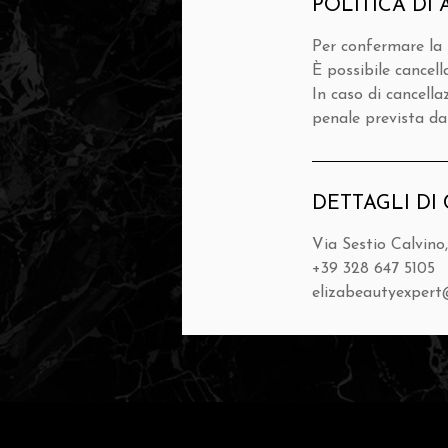
POLITICA D
Per confermare la 
È possibile cancel
In caso di cancell
penale prevista dal
DETTAGLI DI
Via Sestio Calvino
+39 328 647 5105
elizabeautyexper