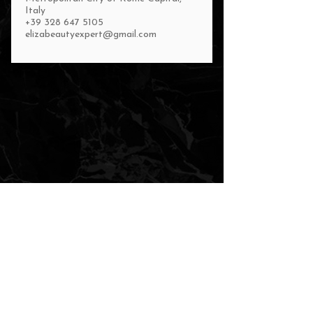
Italy
+39 328 647 5105
elizabeautyexpert@gmail.com
DOVE SONO
Via Sestio Calvino, 142, 00174 Roma RM
CONTATTAMI